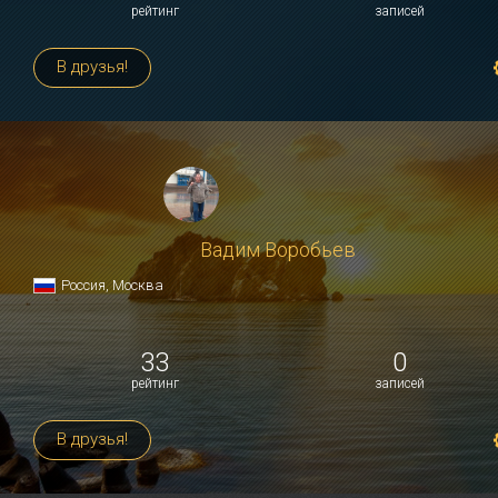
рейтинг
записей
В друзья!
Вадим Воробьев
Россия, Москва
33
0
рейтинг
записей
В друзья!