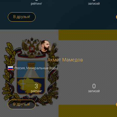
рейтинг
записей
В друзья!
Ахмет Мамедов
Россия, Минеральные Воды
3
0
рейтинг
записей
В друзья!